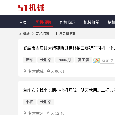
首页
司机招聘
司机简历
机械租赁
挖
51机械
司机招聘
甘肃司机招聘
武威市古浪县大靖镇西贝建材招二零铲车司机一个
铲车
长期活
7000/月
高工资
有定位
甘肃武威 | 今天 06:01
兰州安宁找个长期小挖机师傅。明天就用。二把刀
小挖
长期活
甘肃兰州 | 昨天 12:48