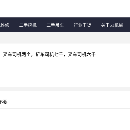
机维修
二手挖机
二手吊车
行业干货
关于51机械
，叉车司机两个，铲车司机七千，叉车司机六千
不要