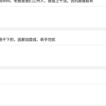
8000。老板是我们兰州人，敦煌上干活。去的跟我联系
场干下的，底薪加提成，新手勿扰