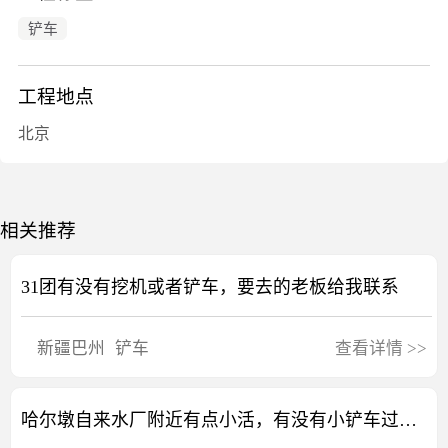
铲车
工程地点
北京
相关推荐
31团有没有挖机或者铲车，要去的老板给我联系
新疆巴州
铲车
查看详情
>>
哈尔墩自来水厂附近有点小活，有没有小铲车过去干的