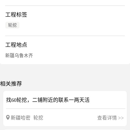
工程标签
轮挖
工程地点
新疆乌鲁木齐
相关推荐
找60轮挖，二铺附近的联系一两天活
新疆哈密
轮挖
查看详情
>>