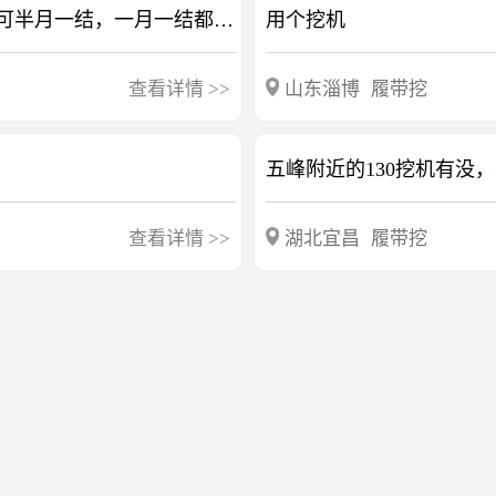
红沙岗找包月装载机一台，配合旋挖机，费用可半月一结，一月一结都可，李总
用个挖机
查看详情
>>
山东淄博
履带挖
五峰附近的130挖机有没
查看详情
>>
湖北宜昌
履带挖