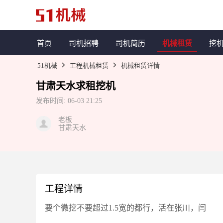
首页
司机招聘
司机简历
机械租赁
挖
51机械
工程机械租赁
机械租赁详情
甘肃天水求租挖机
发布时间:
06-03 21:25
老板
甘肃天水
工程详情
要个微挖不要超过1.5宽的都行，活在张川，闫