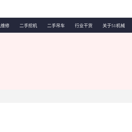
机维修
二手挖机
二手吊车
行业干货
关于51机械