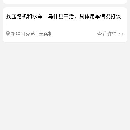
找压路机和水车，乌什县干活，具体用车情况打谈
新疆阿克苏
压路机
查看详情
>>