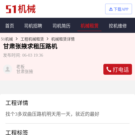
下载APP
首页
司机招聘
司机简历
机械租赁
挖机维修
51机械
工程机械租赁
机械租赁详情
甘肃张掖求租压路机
发布时间:
06-03 19:36
老板
打电话
甘肃张掖
工程详情
找个3多双曲压路机明天用一天，就近的最好
工程标签