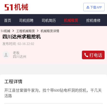
下载APP
首页
司机招聘
司机简历
机械租赁
挖机维修
51机械
工程机械租赁
机械租赁详情
四川达州求租挖机
发布时间:
02-16 22:02
老板
打电话
四川达州
工程详情
开江县甘棠镇牛家沟，找个带600钻电杆洞的挖机，干几天
活路