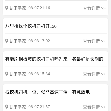
08-07 21:16
甘肃平凉
查看详情
>>
八里桥找个挖机司机开150
08-08 13:02
甘肃平凉
查看详情
>>
有能刷钢板坡的挖机司机吗？来一名最好是长期的
08-08 15:34
甘肃平凉
查看详情
>>
找挖机司机一位，张马高速干活，有意致电
08-07 21:57
甘肃平凉
查看详情
>>