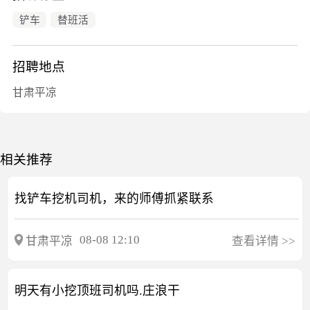
铲车
替班活
招聘地点
甘肃平凉
相关推荐
找铲车挖机司机，来的师傅抓紧联系
08-08 12:10
甘肃平凉
查看详情
>>
明天有小挖顶班司机吗.庄浪干