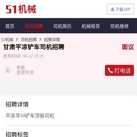
下载APP
首页
司机招聘
司机简历
机械租赁
挖机维修
51机械
司机招聘
招聘详情
甘肃平凉
铲车
司机招聘
面议
发布时间:
06-12 18:29
老板
打电话
甘肃平凉
招聘详情
平凉寻50铲车顶板司机
招聘标签