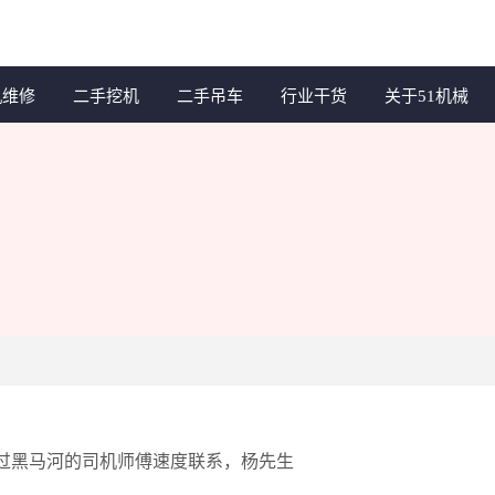
机维修
二手挖机
二手吊车
行业干货
关于51机械
过黑马河的司机师傅速度联系，杨先生