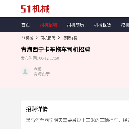
首页
司机招聘
司机简历
机械租赁
挖
51机械
司机招聘
招聘详情
青海西宁
卡车拖车
司机招聘
发布时间:
06-12 17:50
老板
青海西宁
招聘详情
黑马河至西宁明天需要最短十三米的三辆挂车，经