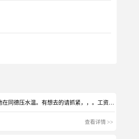
招压路机驾驶员一名，工地在同德压水温。有想去的请抓紧，，。工资电谈
查看详情
>>