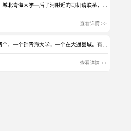
找50装载机顶班司机一名，城北青海大学—后子河附近的司机请联系，先导操作手柄，装车打杂，工资300一天，顶班一星期左右，7:30能到的司机请马上回电
查看详情
>>
明天需要小挖机顶班司机两个，一个钟青海大学，一个在大通县城。有闲着的联系
查看详情
>>