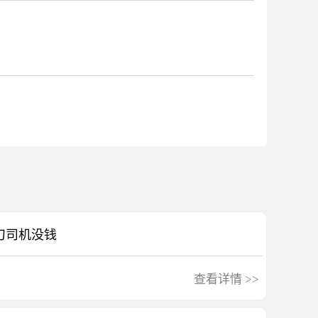
刀司机没钱
查看详情
>>