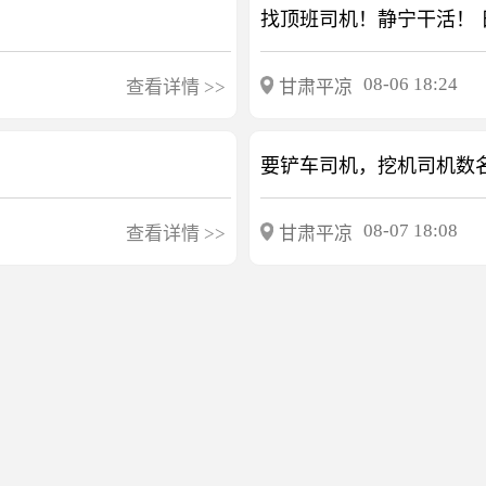
找顶班司机！静宁干活！ 日
08-06 18:24
查看详情
>>
甘肃平凉
要铲车司机，挖机司机数
08-07 18:08
查看详情
>>
甘肃平凉