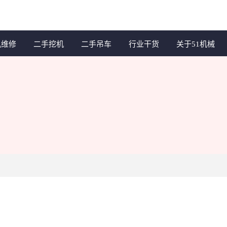
机维修
二手挖机
二手吊车
行业干货
关于51机械