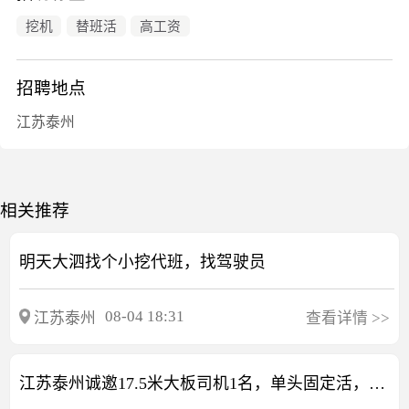
挖机
替班活
高工资
招聘地点
江苏泰州
相关推荐
明天大泗找个小挖代班，找驾驶员
08-04 18:31
江苏泰州
查看详情
>>
江苏泰州诚邀17.5米大板司机1名，单头固定活，工资待遇:11000元保底+1000元满勤，盖雨布加＋100元，有宿舍空调，无案底及黑户，另招1名开13.75X3X1米的，非诚勿扰