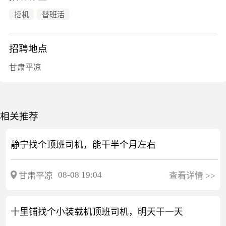
挖机
替班活
招聘地点
甘肃平凉
相关推荐
静宁找个顶班司机，能干半个月左右
08-08 19:04
甘肃平凉
查看详情
>>
十里铺找个小装载机顶班司机，明天干一天