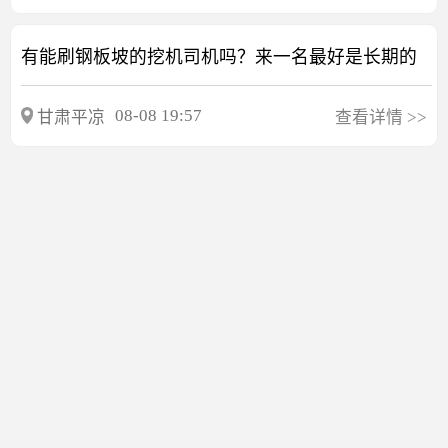
有能刷钢板坡的挖机司机吗？来一名最好是长期的
08-08 19:57
甘肃平凉
查看详情
>>