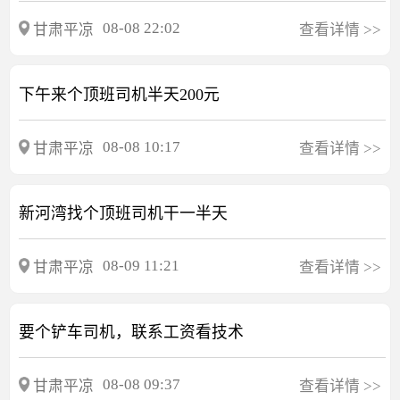
08-08 22:02
甘肃平凉
查看详情
>>
下午来个顶班司机半天200元
08-08 10:17
甘肃平凉
查看详情
>>
新河湾找个顶班司机干一半天
08-09 11:21
甘肃平凉
查看详情
>>
要个铲车司机，联系工资看技术
08-08 09:37
甘肃平凉
查看详情
>>