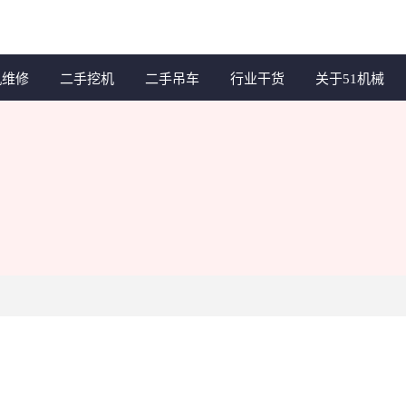
机维修
二手挖机
二手吊车
行业干货
关于51机械