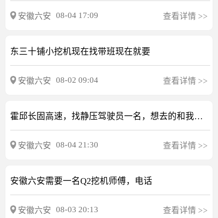
08-04 17:09
安徽六安
查看详情
>>
东三十铺小挖机现在找带班现在就要
08-02 09:04
安徽六安
查看详情
>>
霍邱长固高速，找静压驾驶员一名，想去的和我联系，年龄不能超六十
08-04 21:30
安徽六安
查看详情
>>
安徽六安需要一名Q2挖机师傅，电话
08-03 20:13
安徽六安
查看详情
>>