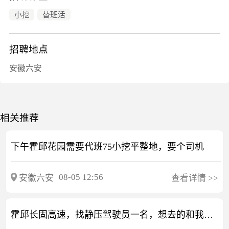
小挖
替班活
招聘地点
安徽六安
相关推荐
下午霍邱花园需要代班75小挖平整地，要个司机
08-05 12:56
安徽六安
查看详情
>>
霍邱长固高速，找静压驾驶员一名，想去的和我联系，年龄不能超六十