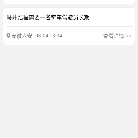
冯井浩福需要一名铲车驾驶员长期
08-04 13:34
安徽六安
查看详情
>>