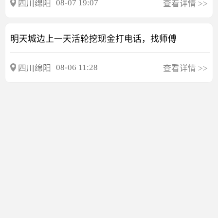
08-07 19:07
四川绵阳
查看详情
>>
明天城边上一天活轮挖现金打电话，找师傅
08-06 11:28
四川绵阳
查看详情
>>