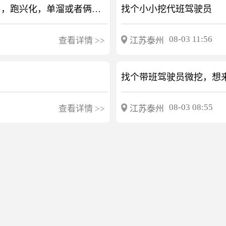
谁有a，11，明天新泰签字，今天明天替班多名，跑兴化，单溜或者俩人一块都行2200，联系招半挂危险品驾驶员及押运员各一名，跑滨州，一趟700，明天新泰上车，能干34天，长干半挂危险品司机及押运员各一，跑江苏安徽等地，押运员保底6000、月，司机保底13000、月，，夫妻驾也可以，新泰接车
找个小小挖代班驾驶员
08-03 11:56
查看详情
>>
江苏泰州
找个带班驾驶员微挖，想
08-03 08:55
查看详情
>>
江苏泰州