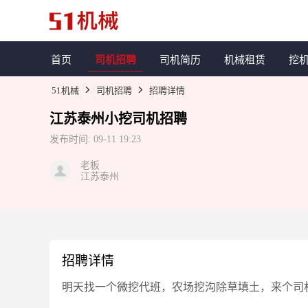
首页
司机招聘
司机简历
机械租赁
挖
51机械
司机招聘
招聘详情
江苏泰州
小挖
司机招聘
发布时间:
09-11 19:23
老板
江苏泰州
招聘详情
明天找一个微挖代班，农场挖沟除草填土，来个司