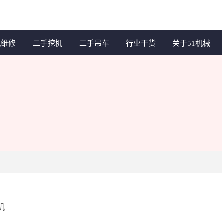
机维修
二手挖机
二手吊车
行业干货
关于51机械
机