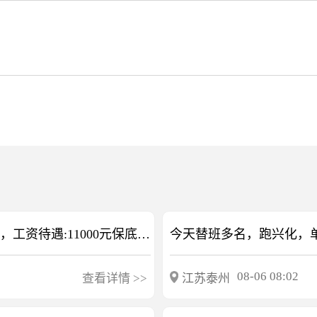
江苏泰州诚邀17.5米大板司机1名，单头固定活，工资待遇:11000元保底+1000元满勤，盖雨布加＋100元，有宿舍空调，无案底及黑户，另招1名开13.75X3X1米的，非诚勿扰
08-06 08:02
查看详情
>>
江苏泰州