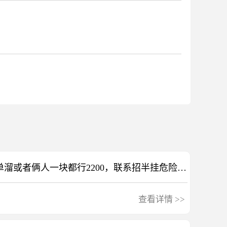
今天替班多名，跑兴化，单溜或者俩人一块都行2200，联系招半挂危险品驾驶员及押运员替班各一名，跑滨州，一趟700，今天新泰上车，能干34天，长干半挂危险品司机及押运员各一，跑江苏安徽等地，押运员保底6000、月，司机保底13000、月，，夫妻驾也可以，新泰接车
查看详情
>>