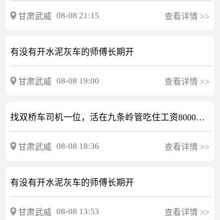
08-08 21:15
甘肃武威
查看详情
>>
有没有开水泥灰车的师傅长期开
08-08 19:00
甘肃武威
查看详情
>>
找双桥车司机一位，活在九条岭管吃住工资8000元一月电话
08-08 18:36
甘肃武威
查看详情
>>
有没有开水泥灰车的师傅长期开
08-08 13:53
甘肃武威
查看详情
>>