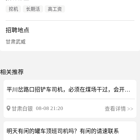
挖机
长期活
高工资
招聘地点
甘肃武威
相关推荐
平川岔路口招铲车司机，必须在煤场干过，会开粉煤机和铲车打磅没经验者勿来，来了没钱，长期活
08-08 21:20
甘肃白银
查看详情
>>
明天有闲的罐车顶班司机吗？有闲的请速联系