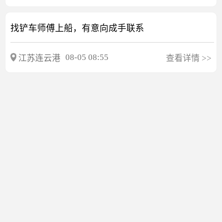
找铲车师傅上船，有意向成手联系
08-05 08:55
江苏连云港
查看详情
>>