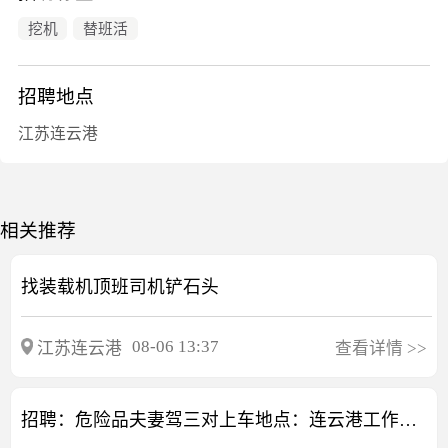
挖机
替班活
招聘地点
江苏连云港
相关推荐
找装载机顶班司机铲石头
08-06 13:37
江苏连云港
查看详情
>>
招聘：危险品夫妻驾三对上车地点：连云港工作性质：三类化工，跑连云港周边待遇：底薪绩效满勤安全五险要求：必须有危险品驾驶经验，能够熟练操作手机软件，新手勿扰联系人：娄队长电话，来个司机