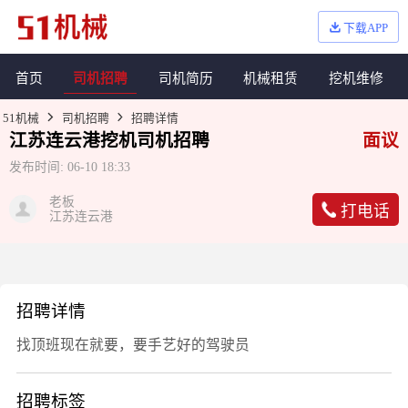
下载APP
首页
司机招聘
司机简历
机械租赁
挖机维修
51机械
司机招聘
招聘详情
江苏连云港
挖机
司机招聘
面议
发布时间:
06-10 18:33
老板
打电话
江苏连云港
招聘详情
找顶班现在就要，要手艺好的驾驶员
招聘标签