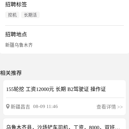
招聘标签
挖机
长期活
招聘地点
新疆乌鲁木齐
相关推荐
155轮挖 工资12000元 长期 B2驾驶证 操作证
08-09 11:46
新疆昌吉
查看详情
>>
乌鲁木齐县，沙场铲车司机，工资，8000，双班倒，只招汉，电铲车，不会开的，不要打扰