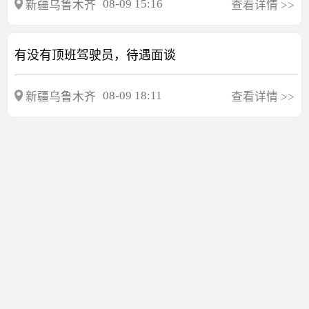
08-09 15:16
新疆乌鲁木齐
查看详情
>>
有没有顶班驾驶员，待遇面谈
08-09 18:11
新疆乌鲁木齐
查看详情
>>