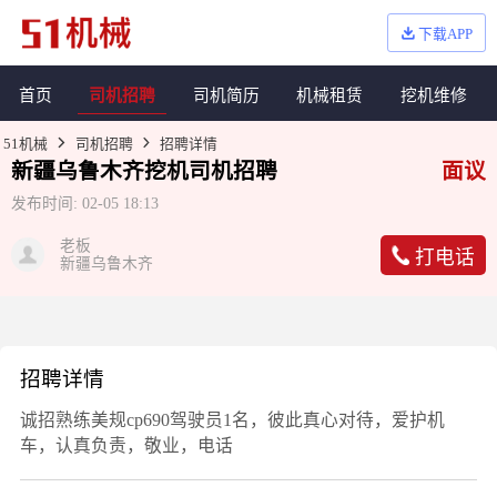
下载APP
首页
司机招聘
司机简历
机械租赁
挖机维修
51机械
司机招聘
招聘详情
新疆乌鲁木齐
挖机
司机招聘
面议
发布时间:
02-05 18:13
老板
打电话
新疆乌鲁木齐
招聘详情
诚招熟练美规cp690驾驶员1名，彼此真心对待，爱护机
车，认真负责，敬业，电话